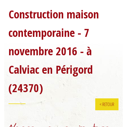
VOS AGENCES
Construction maison
HISTOIRE
LES ÉQUIPES
contemporaine - 7
GARANTIES
NF HABITAT HQE
novembre 2016 - à
DEVENEZ PARRAIN
Calviac en Périgord
(24370)
< RETOUR