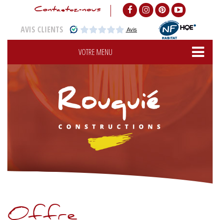
Contactez-nous
AVIS CLIENTS
VOTRE MENU
ACCUEIL
ACTUALITÉS
NOS MODÈLES
TERRAINS
TERRAINS + MAISON
VOTRE PROJET
NOS RÉALISATIONS
VOS TÉMOIGNAGES
Offre
VOTRE CONSTRUCTEUR