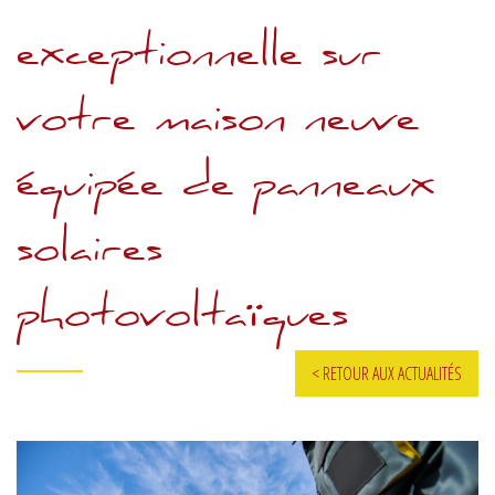
VOS AGENCES
exceptionnelle sur
HISTOIRE
LES ÉQUIPES
votre maison neuve
GARANTIES
équipée de panneaux
NF HABITAT HQE
DEVENEZ PARRAIN
solaires
photovoltaïques
< RETOUR AUX ACTUALITÉS